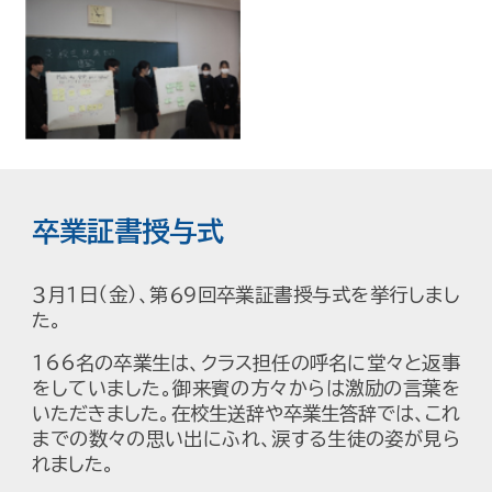
卒業証書授与式
３月１日（
金
）、第６
9
回卒業証書授与式を挙行しまし
た。
１
66
名の卒業生は、クラス担任の呼名に堂々と返事
をしていました。御来賓の
方々
からは激励の言葉を
いただきました
。
在校生送辞や卒業生答辞では、これ
までの数々の思い出にふれ、涙する生徒の姿が見ら
れました。