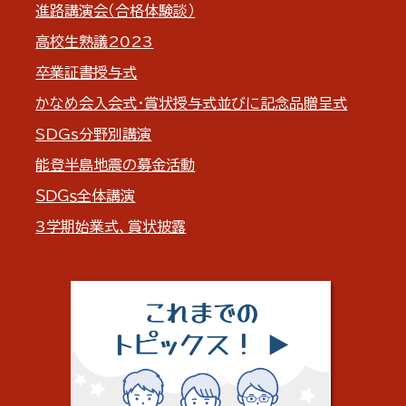
進路講演会（合格体験談）
高校生熟議2023
卒業証書授与式
かなめ会入会式・賞状授与式並びに記念品贈呈式
SDGs分野別講演
能登半島地震の募金活動
ＳＤＧｓ全体講演
3学期始業式、賞状披露