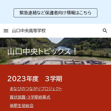
Skip to main content
Skip to navigation
緊急連絡など保護者向け情報はこちら
山口中央高等学校
山口中央トピックス！
２０２
3
年度
3
学期
まなびのつながりプロジェクト
賞状披露・3学期終業式
後期生徒総会